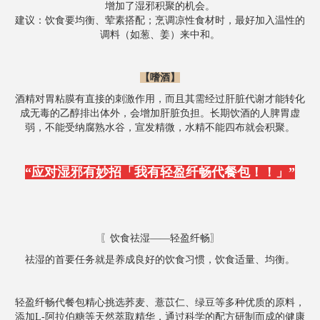
增加了湿邪积聚的机会。
建议：饮食要均衡、荤素搭配；烹调凉性食材时，最好加入温性的
调料（如葱、姜）来中和。
【
嗜酒
】
酒精对胃粘膜有直接的刺激作用，而且其需经过肝脏代谢才能转化
成无毒的乙醇排出体外，会增加肝脏负担。长期饮酒的人脾胃虚
弱，不能受纳腐熟水谷，宣发精微，水精不能四布就会积聚。
“应对湿邪有妙招「
我有轻盈纤畅代餐包！！」”
〖饮食祛湿——轻盈纤畅〗
祛湿的首要任务就是养成良好的饮食习惯，饮食适量、均衡。
轻盈纤畅代餐包精心挑选荞麦、薏苡仁、绿豆等多种优质的原料，
添加L-阿拉伯糖等天然萃取精华，通过科学的配方研制而成的健康