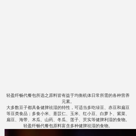
轻盈纤畅代餐包所选之原料皆有益于均衡机体日常所需的各种营养
元素。
大多数豆子都具备健脾祛湿的特性，可适当多吃绿豆、赤豆和扁豆
等豆类食品；多食小米、薏苡仁、玉米、红小豆、白萝卜、紫菜、
扁豆、海带、木瓜、山药、冬瓜、莲子、芡实等健脾利湿的食物。
轻盈纤畅代餐包原料富含多种健脾祛湿的食物。