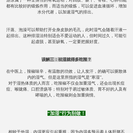
游泳属于一种全身性的有氧运动，对四肢、躯干、脊椎、心肺功能
都有比较好的锻炼作用，而适当的锻炼，可以促进血液循环，增加
水分代谢，以加速湿气的排出。
汗蒸、泡澡可以帮助打开全身皮肤的毛孔，此时湿气会随着汗液一
起排出。这种排湿法特别适合不爱运动的人，但时间过久，可能引
起虚脱，甚至缺氧，一定要把握好度。
误解三：祛湿就得多吃辣？
在中医上，辣椒味辛，有温散的功效，让人发汗，的确可以驱散体
内的湿气。但是这里所指的湿气是“寒湿”。
对于湿热体质的人而言，吃辣椒不仅会加重湿气，还会出现长痘
痘、喉咙痛、口腔溃疡等；特别对于易过敏体质、胃不好的人及有
哮喘的人，吃辣椒则会加重病情。
“加湿”行为别做！
相较于外湿，内湿更应引起重视，因为内湿多预示着人体肝脾不