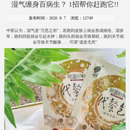
湿气缠身百病生？ 1招帮你赶跑它!!
发布时间：2020. 8. 7
浏览：12749
中医认为，湿气是“万恶之邪”，若跑到皮肤上就会形成痤疮、湿疹
等；跑到四肢就会引起水肿；跑到头部就会导致晕眩；跑到关节就
会导致关节酸痛……可谓“遗患无穷”