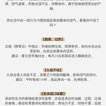
调、阳气虚衰，而致水湿不化，停聚体内，属于疾病病理变化的产
物。
而生活中的一些行为习惯则很容易加重体内湿气，看看你中招了
吗？
【熬夜、过劳】
古籍《脾胃论》中指出：劳倦则脾先病。而脾受伤，体内水谷运化
受影响，自然会加重体内湿邪。
建议：要注意劳逸结合，每天23点前就应进入睡眠状态。
【
久坐不动】
久坐会使人供血不足，加重乏力和肌肉酸痛，影响湿气的排出。
建议：平时每坐1小时，就起身动一动，拉伸筋骨。
【
贪凉或口味重
】
喜欢吃生冷的食物或者凉性蔬果，亦或是喜欢吃油腻、过甜、过咸
的食物，都会给胃肠消化增加负担，胃动力不足，经络不通，也就